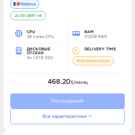
Moldova
2x E5-2697 v4
CPU
RAM
36 cores CPU
512GB RAM
ДИСКОВЫЕ
DELIVERY TIME
ОТСЕКИ
4x 1.6TB SSD
8 business hours
468.20
$/месяц
Распроданный
Все характеристики