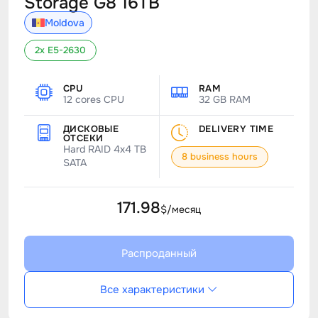
Storage G8 16TB
Moldova
2x E5-2630
CPU
RAM
12 cores CPU
32 GB RAM
ДИСКОВЫЕ
DELIVERY TIME
ОТСЕКИ
Hard RAID 4x4 TB
8 business hours
SATA
171.98
$/месяц
Распроданный
Все характеристики