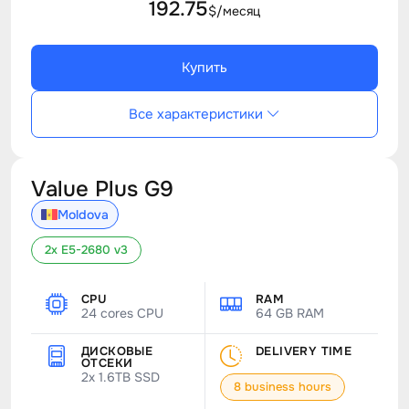
192.75
$/месяц
Купить
Все характеристики
Value Plus G9
Moldova
2x E5-2680 v3
CPU
RAM
24 cores CPU
64 GB RAM
ДИСКОВЫЕ
DELIVERY TIME
ОТСЕКИ
2x 1.6TB SSD
8 business hours