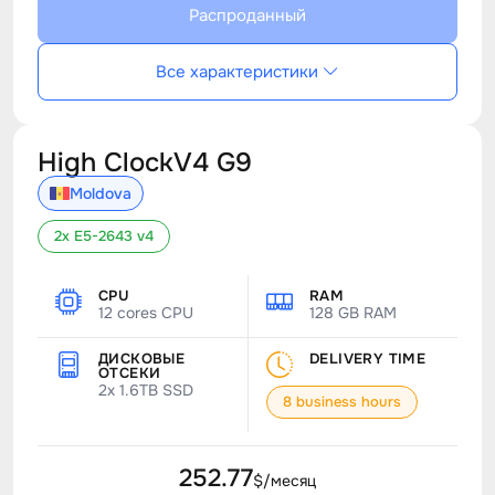
Распроданный
Все характеристики
High ClockV4 G9
Moldova
2x E5-2643 v4
CPU
RAM
12 cores CPU
128 GB RAM
ДИСКОВЫЕ
DELIVERY TIME
ОТСЕКИ
2x 1.6TB SSD
8 business hours
252.77
$/месяц