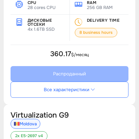
CPU
RAM
28 cores CPU
256 GB RAM
ДИСКОВЫЕ
DELIVERY TIME
ОТСЕКИ
4x 1.6TB SSD
8 business hours
360.17
$/месяц
Распроданный
Все характеристики
Virtualization G9
Moldova
2x E5-2697 v4