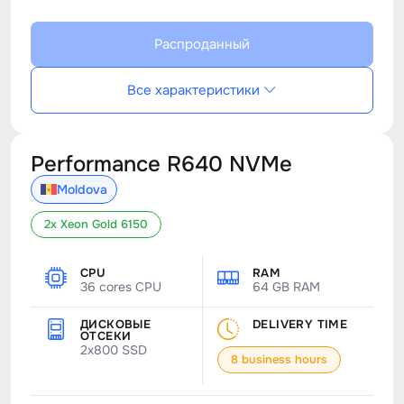
Распроданный
Все характеристики
Performance R640 NVMe
Moldova
2x Xeon Gold 6150
CPU
RAM
36 cores CPU
64 GB RAM
ДИСКОВЫЕ
DELIVERY TIME
ОТСЕКИ
2x800 SSD
8 business hours