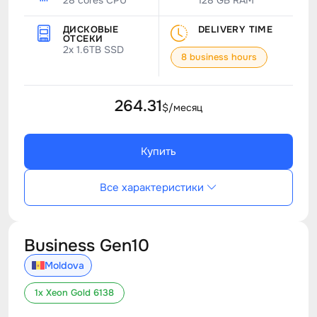
28 cores CPU
128 GB RAM
ДИСКОВЫЕ
DELIVERY TIME
ОТСЕКИ
2x 1.6TB SSD
8 business hours
264.31
$/месяц
Купить
Все характеристики
Business Gen10
Moldova
1x Xeon Gold 6138