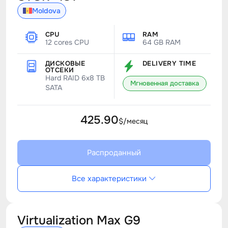
Moldova
CPU
RAM
12 cores CPU
64 GB RAM
ДИСКОВЫЕ
DELIVERY TIME
ОТСЕКИ
Hard RAID 6x8 TB
Мгновенная доставка
SATA
425.90
$/месяц
Распроданный
Все характеристики
Virtualization Max G9