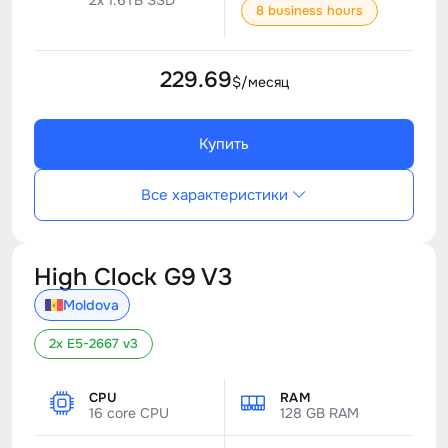
2x 1.6TB SSD
8 business hours
229.69
$/месяц
Купить
Все характеристики
High Clock G9 V3
Moldova
2x E5-2667 v3
CPU
RAM
16 core CPU
128 GB RAM