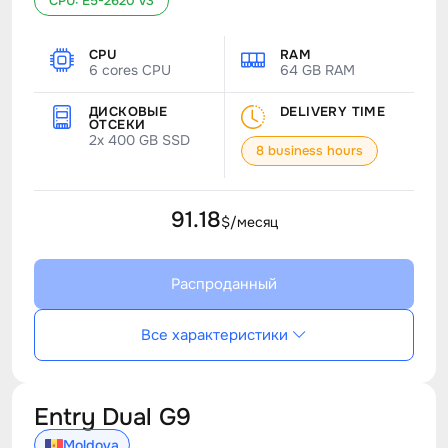
CPU: E5-2620 v3
CPU
RAM
6 cores CPU
64 GB RAM
ДИСКОВЫЕ
DELIVERY TIME
ОТСЕКИ
2x 400 GB SSD
8 business hours
91.18
$/месяц
Распроданный
Все характеристики
Entry Dual G9
Moldova