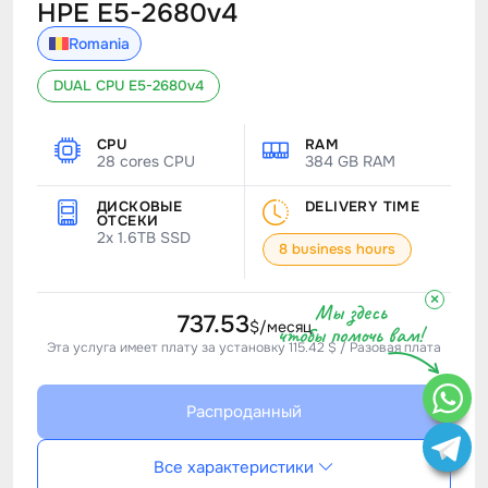
HPE E5-2680v4
Romania
DUAL CPU E5-2680v4
CPU
RAM
28 cores CPU
384 GB RAM
ДИСКОВЫЕ
DELIVERY TIME
ОТСЕКИ
2x 1.6TB SSD
8 business hours
×
Мы здесь
737.53
$/месяц
чтобы помочь вам!
Эта услуга имеет плату за установку 115.42 $ / Разовая плата
Распроданный
Все характеристики