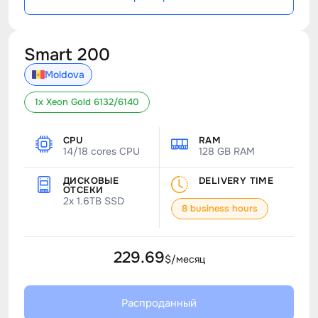
Smart 200
Moldova
1x Xeon Gold 6132/6140
CPU
RAM
14/18 cores CPU
128 GB RAM
ДИСКОВЫЕ
DELIVERY TIME
ОТСЕКИ
2x 1.6TB SSD
8 business hours
229.69
$/месяц
Распроданный