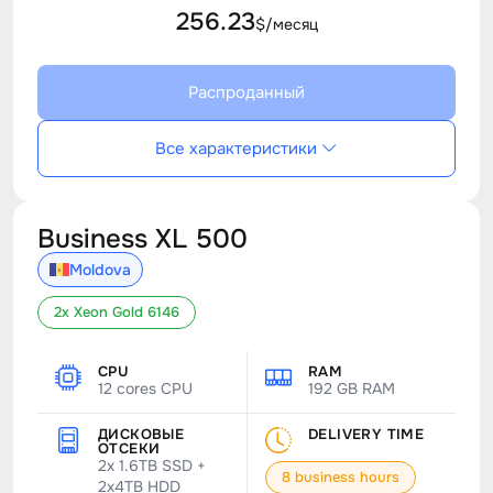
256.23
$/месяц
Распроданный
Все характеристики
Business XL 500
Moldova
2x Xeon Gold 6146
CPU
RAM
12 cores CPU
192 GB RAM
ДИСКОВЫЕ
DELIVERY TIME
ОТСЕКИ
2x 1.6TB SSD +
8 business hours
2x4TB HDD