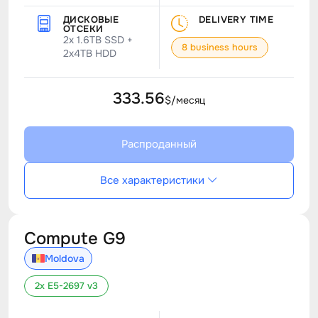
ДИСКОВЫЕ
DELIVERY TIME
ОТСЕКИ
2x 1.6TB SSD +
8 business hours
2x4TB HDD
333.56
$/месяц
Распроданный
Все характеристики
Compute G9
Moldova
2x E5-2697 v3