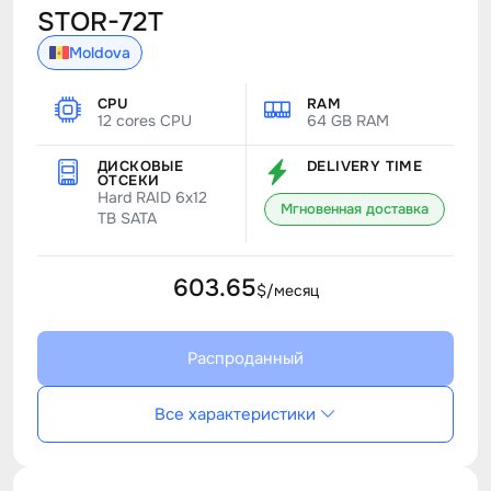
STOR-72T
Moldova
CPU
RAM
12 cores CPU
64 GB RAM
ДИСКОВЫЕ
DELIVERY TIME
ОТСЕКИ
Hard RAID 6x12
Мгновенная доставка
TB SATA
603.65
$/месяц
Распроданный
Все характеристики