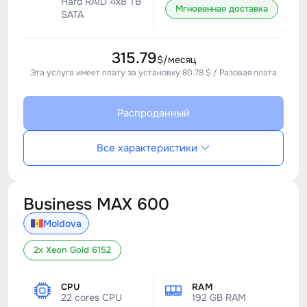
Hard RAID 4x8 TB
Мгновенная доставка
SATA
315.79
$/месяц
Эта услуга имеет плату за установку 80.78 $ / Разовая плата
Распроданный
Все характеристики
Business MAX 600
Moldova
2x Xeon Gold 6152
CPU
RAM
22 cores CPU
192 GB RAM