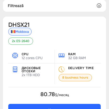
Filtrează
DHSX21
Moldova
2x E5-2640
CPU
RAM
12 cores CPU
32 GB RAM
ДИСКОВЫЕ
DELIVERY TIME
ОТСЕКИ
2x 1TB HDD
8 business hours
80.78
$/месяц