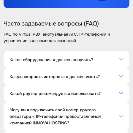
Часто задаваемые вопросы (FAQ)
FAQ по Virtual PBX: виртуальная АТС, IP-телефония и
управление звонками для компаний
Какое оборудование я должен получить?
Если вы звоните со своего компьютера или CRM,
Какую скорость интернета я должен иметь?
рекомендуется использовать наушники. Если у вас
мало звонков, проводной или радио SIP телефон
Для хорошего качества обсуждения рекомендуется
является идеальным выбором.
Какой роутер рекомендуется использовать?
иметь подписку на Интернет со скоростью не менее 10
Мбит / с независимо от выбранного оператора.
Чтобы гарантировать хорошее качество разговора без
Могу ли я подключить свой номер другого
перерыва, мы рекомендуем использовать
оператора к IP-телефонии предоставляемой
маршрутизатор Mikrotik или Cisco. Компьютеры должны
компанией INNOVAHOSTING?
быть подключены с помощью сетевого кабеля. (Не
рекомендуется подключать компьютер через WiFi)